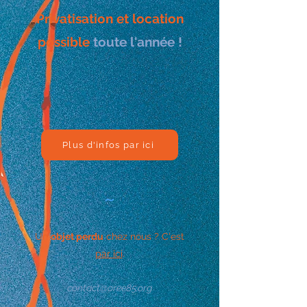
Privatisation et location
possible
toute l'année !
Plus d'infos par ici
~
Un
objet perdu
chez nous ? C'est
par ici
.
contact@oree85.org