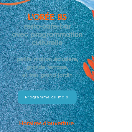
L'ORÉE 85
resto-café-bar
avec programmation
culturelle
petite maison éclusière,
grande terrasse,
et très grand jardin
Programme du mois
Horaires d'ouverture