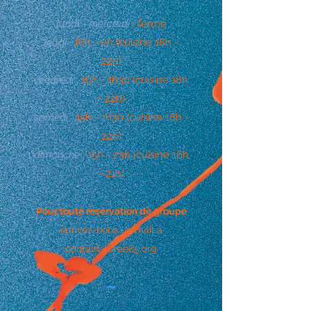
lundi - mercredi
: fermé
jeudi
: 16h - 0h (cuisine 18h -
22h)
vendredi
: 16h - 1h30 (cuisine 18h
- 22h)
samedi
: 15h - 1h30 (cuisine 18h -
22h)
dimanche
: 15h - 23h (cuisine 16h
- 21h)
Pour toute réservation de groupe
écrivez-nous un mail à
contact@oree85.org
~